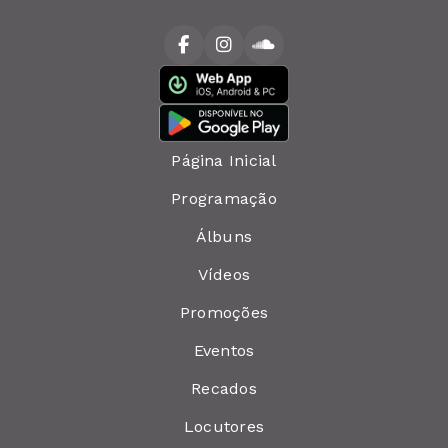
Página Inicial
Programação
Álbuns
Vídeos
Promoções
Eventos
Recados
Locutores