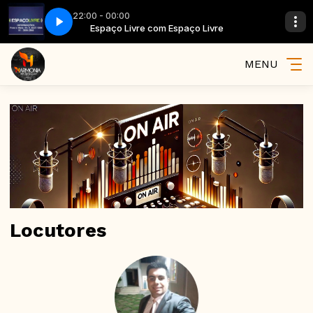
22:00 - 00:00
ço Livre
Espaço Livre com Espaço Livre
MENU
Locutores