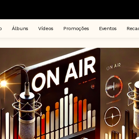
o
Álbuns
Vídeos
Promoções
Eventos
Reca