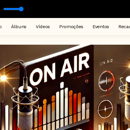
dro Pereira
o
Álbuns
Vídeos
Promoções
Eventos
Reca