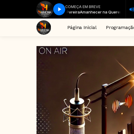
COMEÇA EM BREVE
ecer na Querencia com Pedro Pereira
Amanhecer na Querencia com Pe
Página Inicial
Programaçã