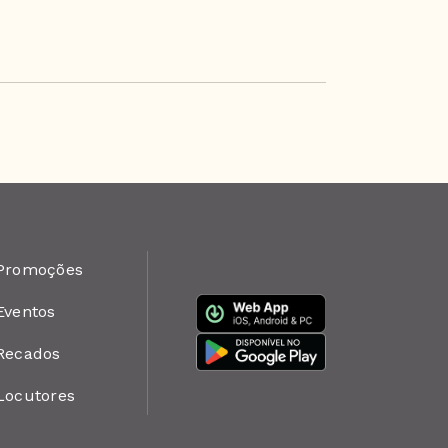
Promoções
Eventos
Recados
Locutores